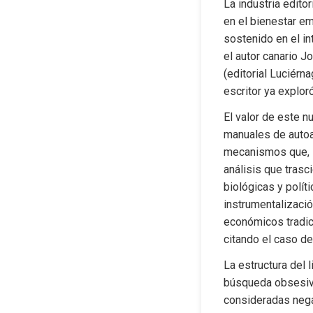
La industria edito
en el bienestar em
sostenido en el in
el autor canario 
(editorial Luciérn
escritor ya explor
El valor de este n
manuales de autoay
mecanismos que, se
análisis que trasc
biológicas y polít
instrumentalizació
económicos tradic
citando el caso de
La estructura del 
búsqueda obsesiva
consideradas negat