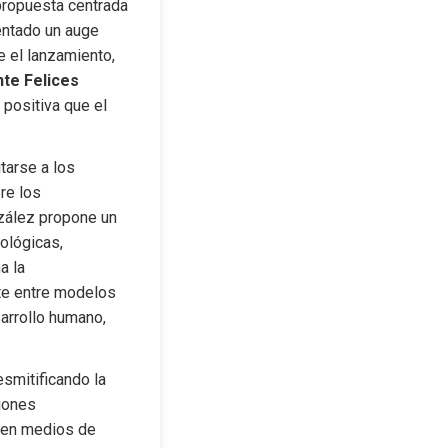
ropuesta centrada 
entado un auge 
 el lanzamiento, 
te Felices
positiva que el 
arse a los 
e los 
zález propone un 
lógicas, 
 la 
te entre modelos 
rrollo humano, 
smitificando la 
iones 
 en medios de 