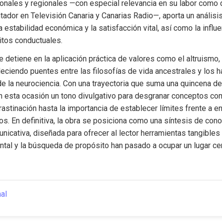
onales y regionales —con especial relevancia en su labor como d
ntador en Televisión Canaria y Canarias Radio—, aporta un análisis
a estabilidad económica y la satisfacción vital, así como la influen
itos conductuales.
 detiene en la aplicación práctica de valores como el altruismo, la
leciendo puentes entre las filosofías de vida ancestrales y los h
 la neurociencia. Con una trayectoria que suma una quincena de 
n esta ocasión un tono divulgativo para desgranar conceptos com
rastinación hasta la importancia de establecer límites frente a en
os. En definitiva, la obra se posiciona como una síntesis de conoc
nicativa, diseñada para ofrecer al lector herramientas tangibles 
tal y la búsqueda de propósito han pasado a ocupar un lugar cent
nal