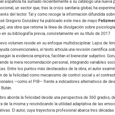
rial española ha sumado recientemente a su catálogo una nueva p
ocional, un sector que, tras la crisis sanitaria global, ha experim
terés del lector. Tal y como recoge la información difundida sobre
José Gregorio González ha publicado este mes de mayo 
Felizmen
aga), una obra que retoma la línea de divulgación sobre psicología 
ó en su bibliografía previa, concretamente en su título de 2017.
uevo volumen reside en su enfoque multidisciplinar. Lejos de limit
uda convencionales, el texto articula una revisión científica sobr
gún la evidencia empírica, facilitan el bienestar subjetivo. Gon
iende la mera recomendación personal, integrando variables socio
icas. Entre los puntos más destacados de la obra, el autor examina
n de la felicidad como mecanismo de control social y el contras
ionales —como el PIB— frente a indicadores alternativos de desa
 Bután.
libro aborda la felicidad desde una perspectiva de 360 grados, de
 de la misma y reivindicando la utilidad adaptativa de las emoc
ivas. El autor, cuya trayectoria profesional abarca tres décadas