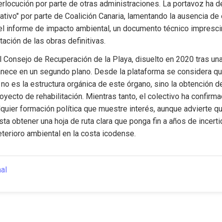
nterlocución por parte de otras administraciones. La portavoz ha d
rativo" por parte de Coalición Canaria, lamentando la ausencia de 
el informe de impacto ambiental, un documento técnico imprescin
tación de las obras definitivas.
l Consejo de Recuperación de la Playa, disuelto en 2020 tras una
nece en un segundo plano. Desde la plataforma se considera que
d no es la estructura orgánica de este órgano, sino la obtención d
royecto de rehabilitación. Mientras tanto, el colectivo ha confirm
lquier formación política que muestre interés, aunque advierte q
ta obtener una hoja de ruta clara que ponga fin a años de incert
eterioro ambiental en la costa icodense.
nal