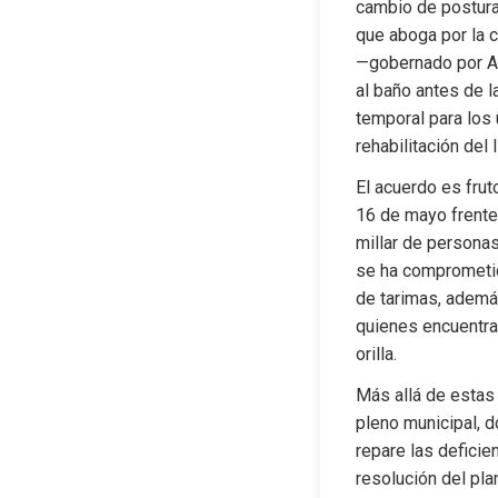
cambio de postura 
que aboga por la 
—gobernado por AI
al baño antes de l
temporal para los 
rehabilitación del
El acuerdo es frut
16 de mayo frente
millar de personas
se ha comprometido
de tarimas, además
quienes encuentran
orilla.
Más allá de estas 
pleno municipal, d
repare las deficie
resolución del pla