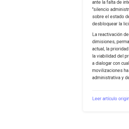
ante la falta de i
"silencio administ
sobre el estado d
desbloquear la lici
La reactivación de
dimisiones, perma
actual, la priorida
la viabilidad del p
a dialogar con cua
movilizaciones has
administrativa y d
Leer artículo origi