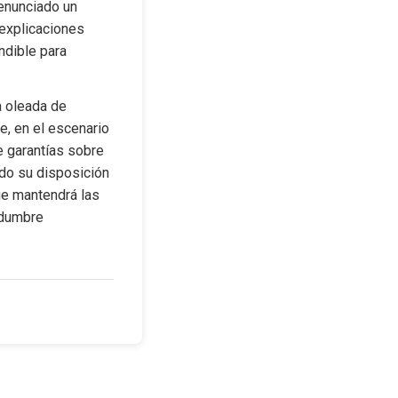
enunciado un 
explicaciones 
dible para 
 oleada de 
, en el escenario 
e garantías sobre 
ado su disposición 
ue mantendrá las 
idumbre 