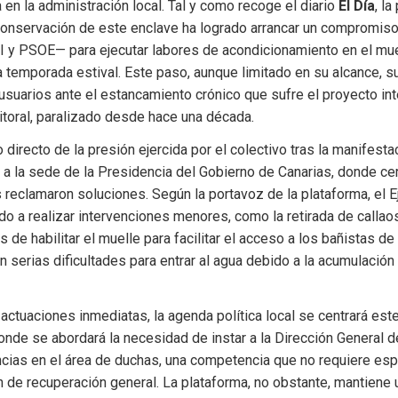
en la administración local. Tal y como recoge el diario 
El Día
, la
conservación de este enclave ha logrado arrancar un compromiso
 y PSOE— para ejecutar labores de acondicionamiento en el mue
a temporada estival. Este paso, aunque limitado en su alcance, su
usuarios ante el estancamiento crónico que sufre el proyecto inte
 litoral, paralizado desde hace una década.
o directo de la presión ejercida por el colectivo tras la manifesta
 a la sede de la Presidencia del Gobierno de Canarias, donde ce
 reclamaron soluciones. Según la portavoz de la plataforma, el Ej
 a realizar intervenciones menores, como la retirada de callaos y
 de habilitar el muelle para facilitar el acceso a los bañistas de
 serias dificultades para entrar al agua debido a la acumulación 
actuaciones inmediatas, la agenda política local se centrará este
onde se abordará la necesidad de instar a la Dirección General d
ncias en el área de duchas, una competencia que no requiere esper
n de recuperación general. La plataforma, no obstante, mantiene un