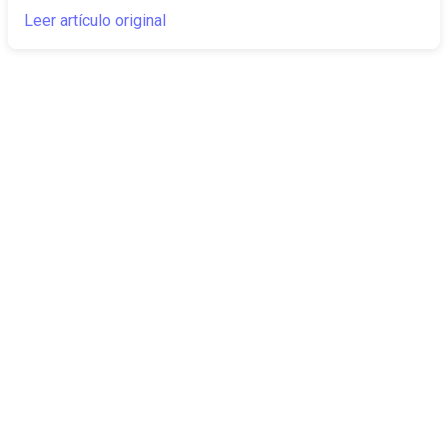
Leer artículo original
The Canarian
Actualidad
Times
Sobre nosotros