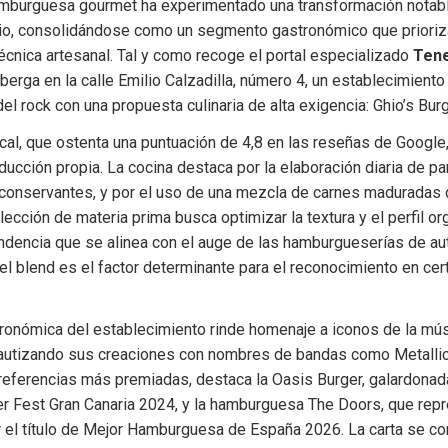
hamburguesa gourmet ha experimentado una transformación notable
rio, consolidándose como un segmento gastronómico que prioriza 
técnica artesanal. Tal y como recoge el portal especializado 
Tene
lberga en la calle Emilio Calzadilla, número 4, un establecimiento
 del rock con una propuesta culinaria de alta exigencia: Ghio’s Bur
ocal, que ostenta una puntuación de 4,8 en las reseñas de Google, 
ducción propia. La cocina destaca por la elaboración diaria de pa
conservantes, y por el uso de una mezcla de carnes maduradas 
elección de materia prima busca optimizar la textura y el perfil or
ndencia que se alinea con el auge de las hamburgueserías de aut
el blend es el factor determinante para el reconocimiento en ce
ronómica del establecimiento rinde homenaje a iconos de la mús
utizando sus creaciones con nombres de bandas como Metallica
eferencias más premiadas, destaca la Oasis Burger, galardonada 
r Fest Gran Canaria 2024, y la hamburguesa The Doors, que repre
r el título de Mejor Hamburguesa de España 2026. La carta se co