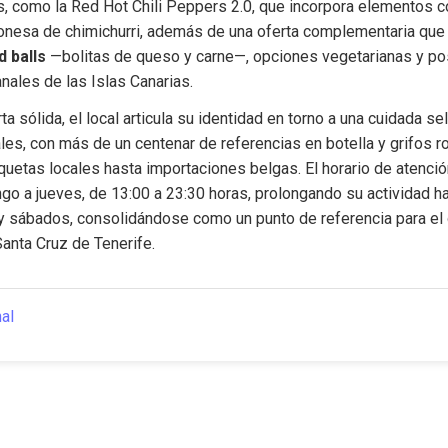
s, como la Red Hot Chili Peppers 2.0, que incorpora elementos 
esa de chimichurri, además de una oferta complementaria que i
d balls
 —bolitas de queso y carne—, opciones vegetarianas y po
nales de las Islas Canarias.
ta sólida, el local articula su identidad en torno a una cuidada se
es, con más de un centenar de referencias en botella y grifos ro
uetas locales hasta importaciones belgas. El horario de atención
o a jueves, de 13:00 a 23:30 horas, prolongando su actividad ha
y sábados, consolidándose como un punto de referencia para el o
anta Cruz de Tenerife.
nal