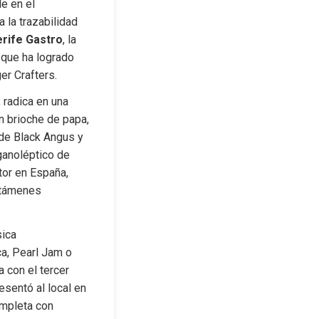
 en el 
la trazabilidad 
rife Gastro
, la 
 que ha logrado 
ger Crafters.
radica en una 
n brioche de papa, 
de Black Angus y 
ganoléptico de 
or en España, 
rtámenes 
ica 
, Pearl Jam o 
con el tercer 
sentó al local en 
mpleta con 