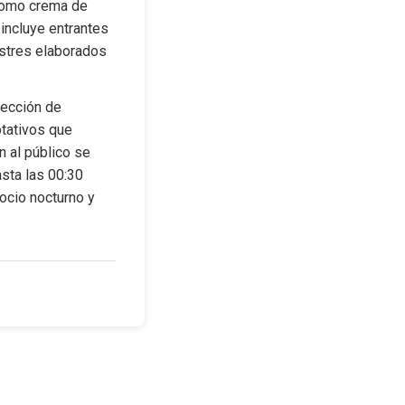
como crema de 
ncluye entrantes 
stres elaborados 
lección de 
tativos que 
 al público se 
sta las 00:30 
cio nocturno y 