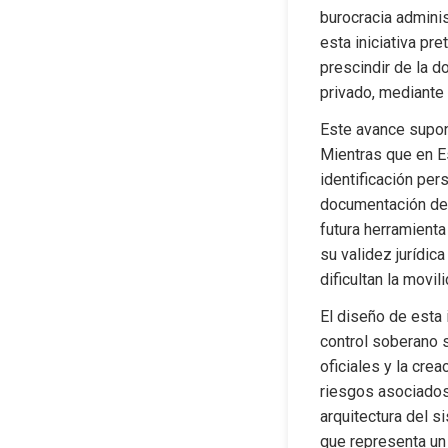
burocracia adminis
esta iniciativa pr
prescindir de la d
privado, mediante 
Este avance supon
Mientras que en E
identificación per
documentación de v
futura herramienta
su validez jurídic
dificultan la movil
El diseño de esta 
control soberano s
oficiales y la cre
riesgos asociados 
arquitectura del s
que representa un 