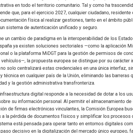
trativa en todo el territorio comunitario. Tal y como ha trascendi
etende que, para el ejercicio 2027, cualquier ciudadano, resident
ocumentación física al realizar gestiones, tanto en el ámbito públ
un sistema de autenticación unificado y seguro.
e un cambio de paradigma en la interoperabilidad de los Estado
spaña ya existen soluciones sectoriales —como la aplicación MiD
sonal o la plataforma MiDGT para la gestión de permisos de cond
ehículos—, la propuesta europea se distingue por su carácter in
 no solo centralizará estas credenciales en una única interfaz, si
a y técnica en cualquier país de la Unión, eliminando las barreras 
idad y la gestión administrativa transfronteriza.
infraestructura digital responde a la necesidad de dotar a los usu
obre su información personal. Al permitir el almacenamiento de c
ación de firmas electrónicas vinculantes, la Comisión Europea busc
a la pérdida de documentos físicos y simplificar los procesos d
istema está pensada para operar tanto en entornos digitales como
paso decisivo en la digitalización del mercado único europeo, fac