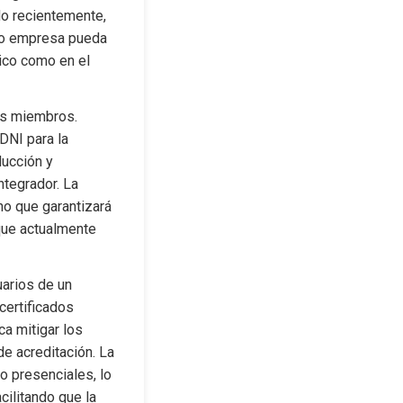
do recientemente, 
e o empresa pueda 
ico como en el 
s miembros. 
NI para la 
ucción y 
tegrador. La 
no que garantizará 
que actualmente 
arios de un 
ertificados 
a mitigar los 
e acreditación. La 
 presenciales, lo 
ilitando que la 