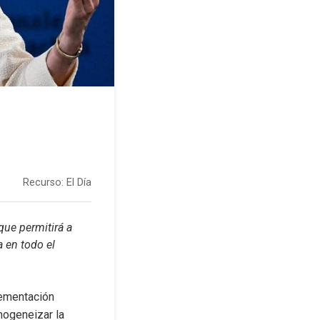
Recurso:
El Día
ue permitirá a 
en todo el 
ementación 
mogeneizar la 