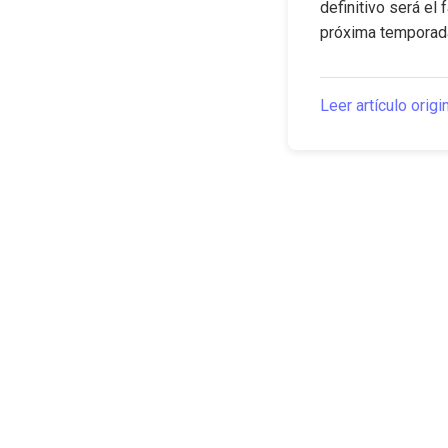
definitivo será el
próxima temporad
Leer artículo origi
The Canarian Times