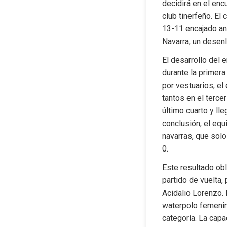
decidirá en el enc
club tinerfeño. El 
13-11 encajado ant
Navarra, un desenl
El desarrollo del 
durante la primera 
por vestuarios, el 
tantos en el terce
último cuarto y lle
conclusión, el equ
navarras, que solo 
0.
Este resultado obl
partido de vuelta,
Acidalio Lorenzo. 
waterpolo femenino
categoría. La capa