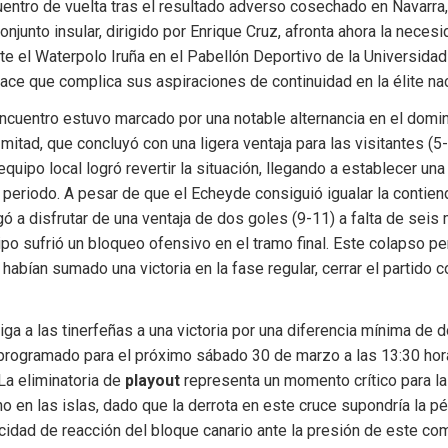
uentro de vuelta tras el resultado adverso cosechado en Navarra,
conjunto insular, dirigido por Enrique Cruz, afronta ahora la necesid
e el Waterpolo Iruña en el Pabellón Deportivo de la Universidad 
ace que complica sus aspiraciones de continuidad en la élite nac
encuentro estuvo marcado por una notable alternancia en el domin
mitad, que concluyó con una ligera ventaja para las visitantes (5-6
equipo local logró revertir la situación, llegando a establecer una
r periodo. A pesar de que el Echeyde consiguió igualar la contiend
gó a disfrutar de una ventaja de dos goles (9-11) a falta de seis 
ipo sufrió un bloqueo ofensivo en el tramo final. Este colapso per
habían sumado una victoria en la fase regular, cerrar el partido c
iga a las tinerfeñas a una victoria por una diferencia mínima de d
 programado para el próximo sábado 30 de marzo a las 13:30 hora
La eliminatoria de 
playout
 representa un momento crítico para la 
 en las islas, dado que la derrota en este cruce supondría la pér
cidad de reacción del bloque canario ante la presión de este co