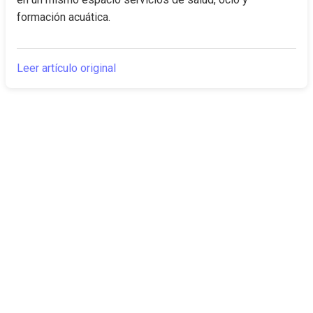
formación acuática.
Leer artículo original
The Canarian
Actualidad
Times
Sobre nosotros