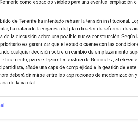
 Refinería como espacios viables para una eventual ampliación o 
bildo de Tenerife ha intentado rebajar la tensión institucional. Lo
lar, ha reiterado la vigencia del plan director de reforma, desvin
 de la discusión sobre una posible nueva construcción. Según la
o prioritario es garantizar que el estadio cuente con las condicion
jando cualquier decisión sobre un cambio de emplazamiento supe
el momento, parece lejano. La postura de Bermúdez, al elevar el
d partidista, añade una capa de complejidad a la gestión de este 
hora deberá dirimirse entre las aspiraciones de modernización y 
ana de la capital.
nal