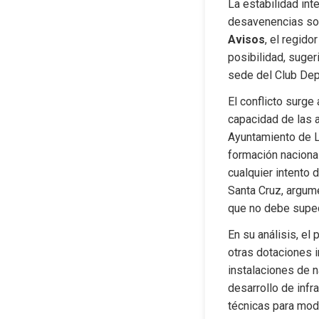
La estabilidad int
desavenencias sob
Avisos
, el regido
posibilidad, suger
sede del Club Depo
El conflicto surge
capacidad de las a
Ayuntamiento de L
formación nacional
cualquier intento d
Santa Cruz, argume
que no debe supedi
En su análisis, el
otras dotaciones i
instalaciones de n
desarrollo de infr
técnicas para mode