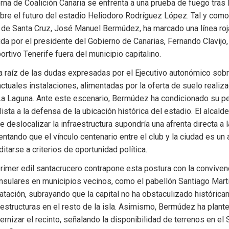
erna de Coalición Canaria se enfrenta a una prueba de fuego tras l
re el futuro del estadio Heliodoro Rodríguez López. Tal y como
r de Santa Cruz, José Manuel Bermúdez, ha marcado una línea roja 
ida por el presidente del Gobierno de Canarias, Fernando Clavijo, d
rtivo Tenerife fuera del municipio capitalino.
 a raíz de las dudas expresadas por el Ejecutivo autonómico sobre
ctuales instalaciones, alimentadas por la oferta de suelo realizad
a Laguna. Ante este escenario, Bermúdez ha condicionado su pe
ista a la defensa de la ubicación histórica del estadio. El alcald
e deslocalizar la infraestructura supondría una afrenta directa a l
ntando que el vínculo centenario entre el club y la ciudad es un a
tarse a criterios de oportunidad política.
 primer edil santacrucero contrapone esta postura con la convivenc
nsulares en municipios vecinos, como el pabellón Santiago Martín
atación, subrayando que la capital no ha obstaculizado históricam
aestructuras en el resto de la isla. Asimismo, Bermúdez ha plante
rnizar el recinto, señalando la disponibilidad de terrenos en el S