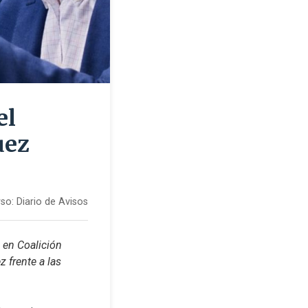
el
uez
so:
Diario de Avisos
en Coalición 
 frente a las 