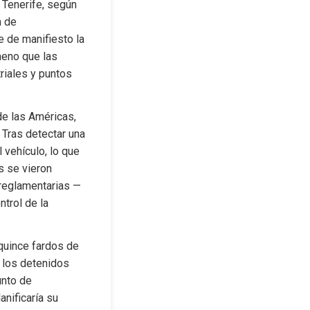
 Tenerife, según 
 de 
 de manifiesto la 
eno que las 
iales y puntos 
de las Américas, 
Tras detectar una 
vehículo, lo que 
 se vieron 
 reglamentarias —
trol de la 
 quince fardos de 
 los detenidos 
nto de 
nificaría su 