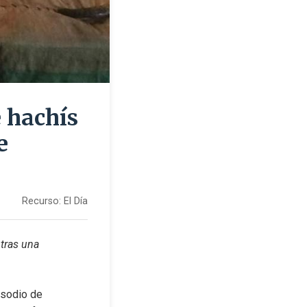
e hachís
e
Recurso:
El Día
tras una 
isodio de 