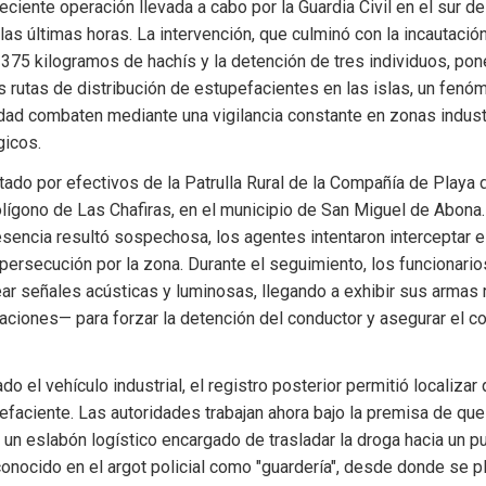
reciente operación llevada a cabo por la Guardia Civil en el sur de
las últimas horas. La intervención, que culminó con la incautación
75 kilogramos de hachís y la detención de tres individuos, pone
s rutas de distribución de estupefacientes en las islas, un fenóm
dad combaten mediante una vigilancia constante en zonas industr
gicos.
utado por efectivos de la Patrulla Rural de la Compañía de Playa 
olígono de Las Chafiras, en el municipio de San Miguel de Abona. 
sencia resultó sospechosa, los agentes intentaron interceptar el 
rsecución por la zona. Durante el seguimiento, los funcionarios
ar señales acústicas y luminosas, llegando a exhibir sus armas
aciones— para forzar la detención del conductor y asegurar el con
o el vehículo industrial, el registro posterior permitió localizar
efaciente. Las autoridades trabajan ahora bajo la premisa de que
un eslabón logístico encargado de trasladar la droga hacia un pu
nocido en el argot policial como "guardería", desde donde se pla