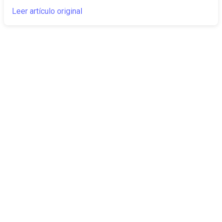
Leer artículo original
The Canarian
Actualidad
Times
Sobre nosotros