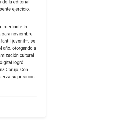
de la editorial 
ente ejercicio, 
do mediante la 
 para noviembre. 
antil-juvenil—, se 
l año, otorgando a 
mización cultural 
gital logró 
na Corujo. Con 
uerza su posición 