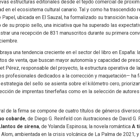
evas estructuras editoriales desde el tejido comercial de proxim
ad en el ecosistema cultural canario. Tal y como ha trascendido r
e Papel, ubicada en El Sauzal, ha formalizado su transición hacia e
 de su propio sello, una iniciativa que ha superado las expectati
strar una recepción de 831 manuscritos durante su primera convoc
ciembre.
aya una tendencia creciente en el sector del libro en España: la 
ntos de venta, que buscan mayor autonomía y capacidad de prescr
 Pérez, responsable del proyecto, la estructura operativa de la 
es profesionales dedicados a la corrección y maquetación— ha fa
 estrategia del sello se asienta sobre el kilómetro cero, prioriza
elección de imprentas tinerfeñas como en la selección de autores 
ral de la firma se compone de cuatro títulos de géneros diversos: 
uo cobarde
, de Diego G. Reinfeld con ilustraciones de David G. R
Llantos de sirena
, de Yolanda Espinosa; la novela romántica 
A t