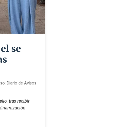
el se
as
so:
Diario de Avisos
lo, tras recibir 
dinamización 