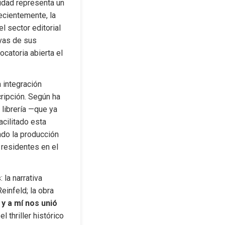
idad representa un 
ecientemente, la 
l sector editorial 
vas de sus 
atoria abierta el 
integración 
ipción. Según ha 
librería —que ya 
cilitado esta 
ndo la producción 
residentes en el 
la narrativa 
einfeld; la obra 
i y a mí nos unió 
, de Gara Alom, ambientada en la crisis volcánica de La Palma de 2021; y el thriller histórico 