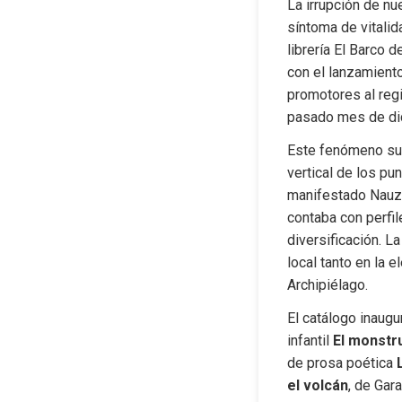
La irrupción de nu
síntoma de vitalid
librería El Barco d
con el lanzamiento
promotores al regi
pasado mes de di
Este fenómeno subr
vertical de los pu
manifestado Nauzet
contaba con perfil
diversificación. La
local tanto en la 
Archipiélago.
El catálogo inaugu
infantil 
El monstr
de prosa poética 
el volcán