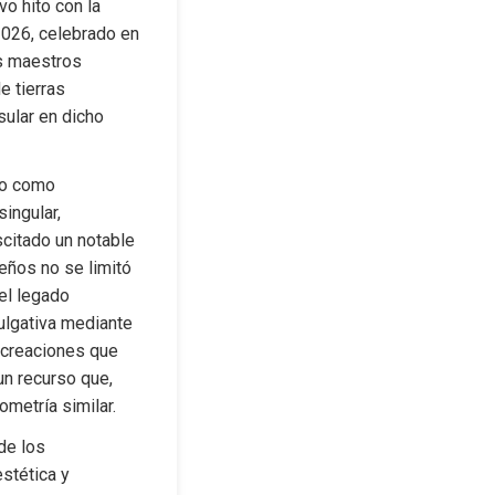
o hito con la 
2026, celebrado en 
s maestros 
 tierras 
ular en dicho 
do como 
ngular, 
citado un notable 
eños no se limitó 
el legado 
ulgativa mediante 
 creaciones que 
n recurso que, 
ometría similar.
e los 
stética y 