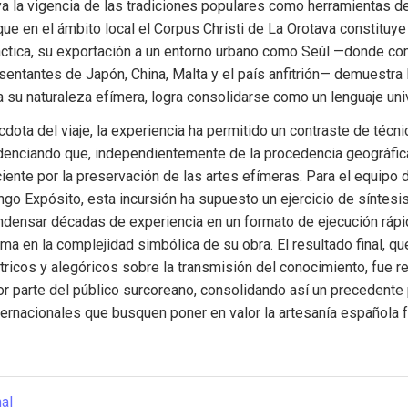
a la vigencia de las tradiciones populares como herramientas de
 que en el ámbito local el Corpus Christi de La Orotava constituye 
áctica, su exportación a un entorno urbano como Seúl —donde com
entantes de Japón, China, Malta y el país anfitrión— demuestra l
a su naturaleza efímera, logra consolidarse como un lenguaje uni
cdota del viaje, la experiencia ha permitido un contraste de técni
denciando que, independientemente de la procedencia geográfica,
ciente por la preservación de las artes efímeras. Para el equipo d
go Expósito, esta incursión ha supuesto un ejercicio de síntesis 
densar décadas de experiencia en un formato de ejecución rápida
a en la complejidad simbólica de su obra. El resultado final, que
icos y alegóricos sobre la transmisión del conocimiento, fue re
r parte del público surcoreano, consolidando así un precedente p
ernacionales que busquen poner en valor la artesanía española f
nal