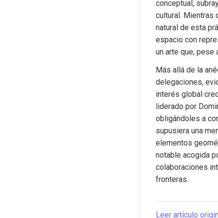
conceptual, subray
cultural. Mientras
natural de esta pr
espacio con repres
un arte que, pese 
Más allá de la ané
delegaciones, evi
interés global cre
liderado por Domin
obligándoles a con
supusiera una merm
elementos geométr
notable acogida po
colaboraciones int
fronteras.
Leer artículo origi