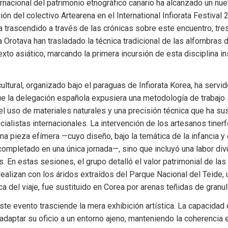
rnacional del patrimonio etnográfico canario ha alcanzado un nuev
ión del colectivo Artearena en el International Infiorata Festival 
a trascendido a través de las crónicas sobre este encuentro, tre
 Orotava han trasladado la técnica tradicional de las alfombras de
exto asiático, marcando la primera incursión de esta disciplina ins
ultural, organizado bajo el paraguas de Infiorata Korea, ha servi
e la delegación española expusiera una metodología de trabajo si
el uso de materiales naturales y una precisión técnica que ha sus
cialistas internacionales. La intervención de los artesanos tinerf
una pieza efímera —cuyo diseño, bajo la temática de la infancia y 
completado en una única jornada—, sino que incluyó una labor div
. En estas sesiones, el grupo detalló el valor patrimonial de las
ealizan con los áridos extraídos del Parque Nacional del Teide, u
ica del viaje, fue sustituido en Corea por arenas teñidas de granul
ste evento trasciende la mera exhibición artística. La capacidad d
adaptar su oficio a un entorno ajeno, manteniendo la coherencia e