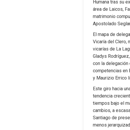
Humana tras su exp
área de Laicos, Fa
matrimonio compue
Apostolado Seglar
El mapa de delega
Vicaría del Clero,
vicarías de La Lag
Gladys Rodríguez, 
con la delegación 
competencias en E
y Maurizio Errico 
Este giro hacia un
tendencia crecien
tiempos bajo el ma
cambios, a escasas
Santiago de presen
menos jerarquizad