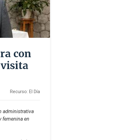
ura con
 visita
Recurso:
El Día
 administrativa 
y femenina en 