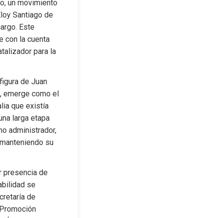
o, un movimiento 
loy Santiago de 
rgo. Este 
 con la cuenta 
alizador para la 
figura de Juan 
o, emerge como el 
ia que existía 
na larga etapa 
o administrador, 
 manteniendo su 
r presencia de 
bilidad se 
retaría de 
 Promoción 