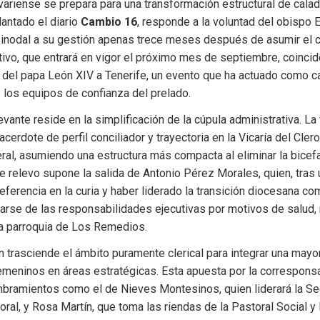
ariense se prepara para una transformación estructural de calad
antado el diario 
Cambio 16
, responde a la voluntad del obispo E
sinodal a su gestión apenas trece meses después de asumir el ca
ivo, que entrará en vigor el próximo mes de septiembre, coincide
ta del papa León XIV a Tenerife, un evento que ha actuado como cat
 los equipos de confianza del prelado.
vante reside en la simplificación de la cúpula administrativa. La 
cerdote de perfil conciliador y trayectoria en la Vicaría del Cler
ral, asumiendo una estructura más compacta al eliminar la bicefal
te relevo supone la salida de Antonio Pérez Morales, quien, tras u
erencia en la curia y haber liderado la transición diocesana com
tarse de las responsabilidades ejecutivas por motivos de salud,
la parroquia de Los Remedios.
n trasciende el ámbito puramente clerical para integrar una mayo
femeninos en áreas estratégicas. Esta apuesta por la corresponsa
mbramientos como el de Nieves Montesinos, quien liderará la Sec
ral, y Rosa Martín, que toma las riendas de la Pastoral Social y