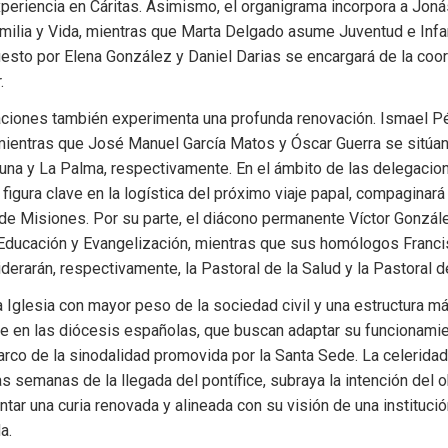
eriencia en Cáritas. Asimismo, el organigrama incorpora a Jonás
milia y Vida, mientras que Marta Delgado asume Juventud e Infanc
sto por Elena González y Daniel Darias se encargará de la coord
.
ciones también experimenta una profunda renovación. Ismael Pé
 mientras que José Manuel García Matos y Óscar Guerra se sitúan a
una y La Palma, respectivamente. En el ámbito de las delegacion
figura clave en la logística del próximo viaje papal, compaginará
de Misiones. Por su parte, el diácono permanente Víctor Gonzále
ducación y Evangelización, mientras que sus homólogos Francis
liderarán, respectivamente, la Pastoral de la Salud y la Pastoral d
a Iglesia con mayor peso de la sociedad civil y una estructura más 
te en las diócesis españolas, que buscan adaptar su funcionamie
rco de la sinodalidad promovida por la Santa Sede. La celeridad
 semanas de la llegada del pontífice, subraya la intención del o
tar una curia renovada y alineada con su visión de una institució
a.