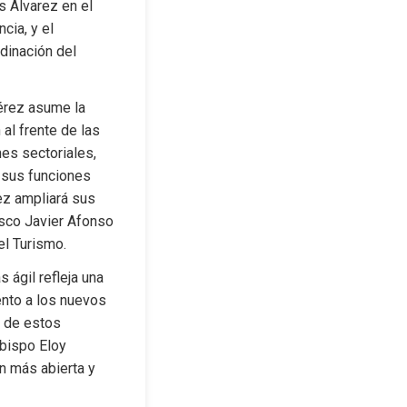
 Álvarez en el 
ia, y el 
inación del 
rez asume la 
l frente de las 
es sectoriales, 
 sus funciones 
z ampliará sus 
co Javier Afonso 
el Turismo.
ágil refleja una 
nto a los nuevos 
 de estos 
bispo Eloy 
n más abierta y 