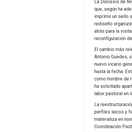
La Diócesis de Niv
que, según ha adel
imprimir un sello 
rediseño organizat
atrás para la visi
reconfiguración de
El cambio más rele
Antonio Guedes, sa
nuevo vicario gene
hasta la fecha. Es
como hombre de ref
ha solicitado apar
labor pastoral en 
La reestructuració
perfiles laicos y 
materializa en no
Coordinación Pasto