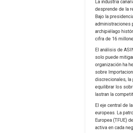
La industria canar
desprende de la re
Bajo la presidenci
administraciones p
archipiélago histó
cifra de 16 millon
El análisis de ASI
solo puede mitigar
organización ha he
sobre Importacion
discrecionales, l
equilibrar los sobr
lastran la compet
El eje central de l
europeas. La patro
Europea (TFUE) deb
activa en cada neg