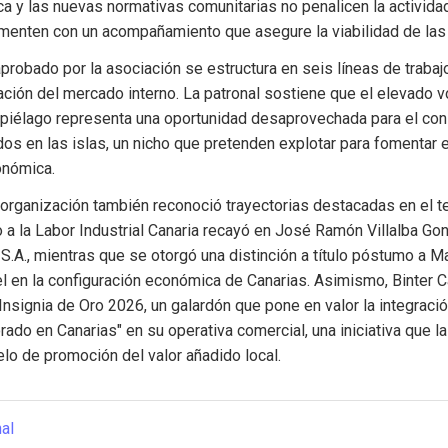
a y las nuevas normativas comunitarias no penalicen la actividad i
menten con un acompañamiento que asegure la viabilidad de la
aprobado por la asociación se estructura en seis líneas de trabajo
ación del mercado interno. La patronal sostiene que el elevado v
hipiélago representa una oportunidad desaprovechada para el co
os en las islas, un nicho que pretenden explotar para fomentar 
conómica.
a organización también reconoció trayectorias destacadas en el te
o a la Labor Industrial Canaria recayó en José Ramón Villalba Gon
S.A., mientras que se otorgó una distinción a título póstumo a 
l en la configuración económica de Canarias. Asimismo, Binter Ca
 Insignia de Oro 2026, un galardón que pone en valor la integraci
rado en Canarias" en su operativa comercial, una iniciativa que la 
lo de promoción del valor añadido local.
nal