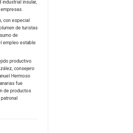
ndustrial insular, 
s empresas.
, con especial 
olumen de turistas 
nsumo de 
el empleo estable 
jido productivo 
zález, consejero 
Manuel Hermoso 
narias fue 
ón de productos 
patronal 