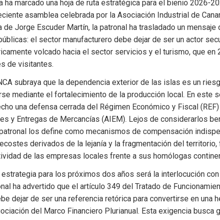
ia ha marcado una hoja de ruta estratégica para el bienio 2026-20
ciente asamblea celebrada por la Asociación Industrial de Canar
a de Jorge Escuder Martín, la patronal ha trasladado un mensaje d
úblicas: el sector manufacturero debe dejar de ser un actor secu
ricamente volcado hacia el sector servicios y el turismo, que en 
es de visitantes.
NCA subraya que la dependencia exterior de las islas es un riesg
se mediante el fortalecimiento de la producción local. En este sen
cho una defensa cerrada del Régimen Económico y Fiscal (REF) y 
es y Entregas de Mercancías (AIEM). Lejos de considerarlos ben
a patronal los define como mecanismos de compensación indispe
ecostes derivados de la lejanía y la fragmentación del territorio, 
itividad de las empresas locales frente a sus homólogas contine
a estrategia para los próximos dos años será la interlocución con 
nal ha advertido que el artículo 349 del Tratado de Funcionamient
e dejar de ser una referencia retórica para convertirse en una he
ociación del Marco Financiero Plurianual. Esta exigencia busca ga