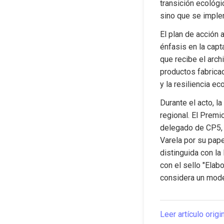
transición ecológic
sino que se imple
El plan de acción 
énfasis en la capt
que recibe el arc
productos fabricad
y la resiliencia e
Durante el acto, l
regional. El Premi
delegado de CP5, 
Varela por su pape
distinguida con la
con el sello "Elabo
considera un mode
Leer artículo origi