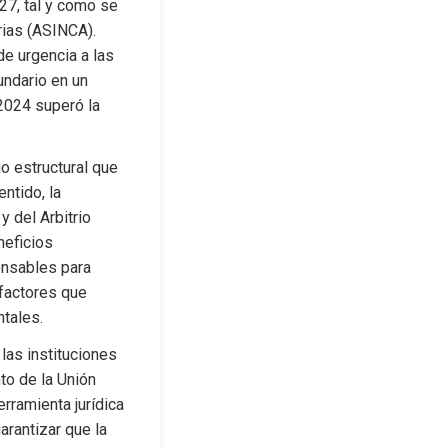
27, tal y como se 
ias (ASINCA). 
e urgencia a las 
ndario en un 
2024 superó la 
o estructural que 
tido, la 
del Arbitrio 
eficios 
nsables para 
factores que 
ntales.
las instituciones 
o de la Unión 
rramienta jurídica 
rantizar que la 