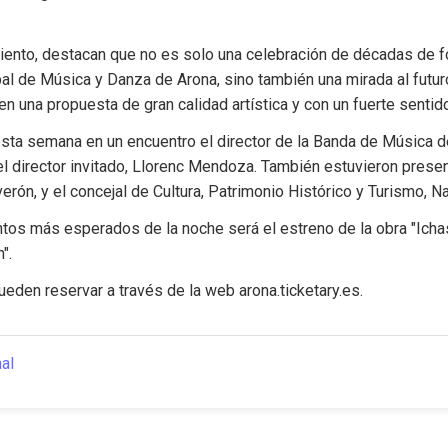
ento, destacan que no es solo una celebración de décadas de fo
al de Música y Danza de Arona, sino también una mirada al futuro
n una propuesta de gran calidad artística y con un fuerte sentid
esta semana en un encuentro el director de la Banda de Música de
el director invitado, Llorenc Mendoza. También estuvieron present
ón, y el concejal de Cultura, Patrimonio Histórico y Turismo, N
os más esperados de la noche será el estreno de la obra "Ichasa
".
eden reservar a través de la web arona.ticketary.es.
nal