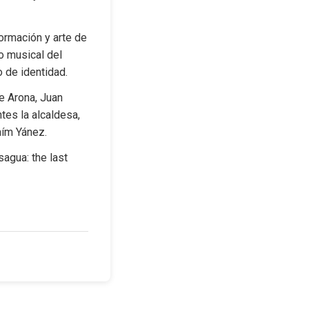
rmación y arte de 
 musical del 
o de identidad.
 Arona, Juan 
es la alcaldesa, 
aím Yánez.
gua: the last 