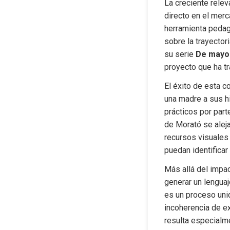
La creciente relev
directo en el merca
herramienta pedag
sobre la trayector
su serie 
De mayor
proyecto que ha tr
El éxito de esta c
una madre a sus hi
prácticos por part
de Morató se alej
recursos visuales 
puedan identificar
Más allá del impac
generar un lenguaj
es un proceso unid
incoherencia de ex
resulta especialme