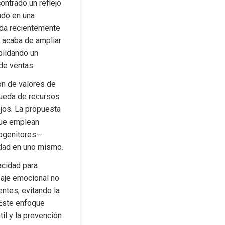
ntrado un reflejo 
ado en una 
da recientemente 
 acaba de ampliar 
lidando un 
de ventas.
n de valores de 
ueda de recursos 
jos. La propuesta 
ue emplean 
ogenitores— 
idad en uno mismo.
acidad para 
aje emocional no 
ntes, evitando la 
Este enfoque 
l y la prevención 