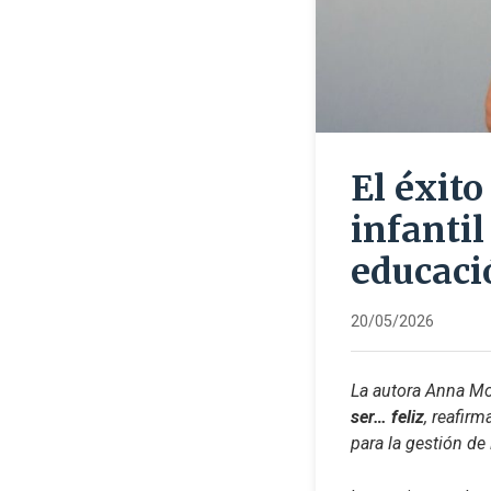
El éxito
infanti
educaci
20/05/2026
La autora Anna Mor
ser… feliz
, reafir
para la gestión de