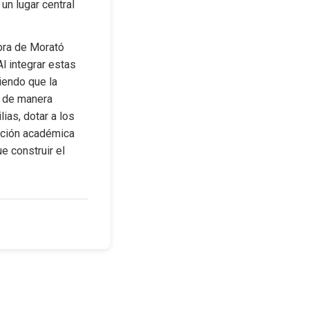
n lugar central 
bra de Morató 
l integrar estas 
iendo que la 
n de manera 
as, dotar a los 
ción académica 
 construir el 