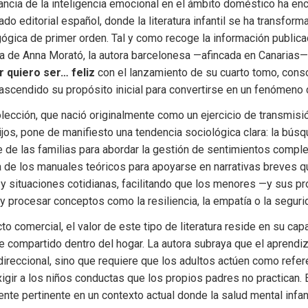
ancia de la inteligencia emocional en el ámbito doméstico ha enco
do editorial español, donde la literatura infantil se ha transform
ógica de primer orden. Tal y como recoge la información publica
ia de Anna Morató, la autora barcelonesa —afincada en Canarias—
 quiero ser… feliz
 con el lanzamiento de su cuarto tomo, conso
ascendido su propósito inicial para convertirse en un fenómeno 
olección, que nació originalmente como un ejercicio de transmisió
jos, pone de manifiesto una tendencia sociológica clara: la búsq
e de las familias para abordar la gestión de sentimientos comple
a de los manuales teóricos para apoyarse en narrativas breves q
y situaciones cotidianas, facilitando que los menores —y sus pr
 y procesar conceptos como la resiliencia, la empatía o la segur
to comercial, el valor de este tipo de literatura reside en su cap
e compartido dentro del hogar. La autora subraya que el aprendiz
ireccional, sino que requiere que los adultos actúen como refere
igir a los niños conductas que los propios padres no practican. 
nte pertinente en un contexto actual donde la salud mental infanti