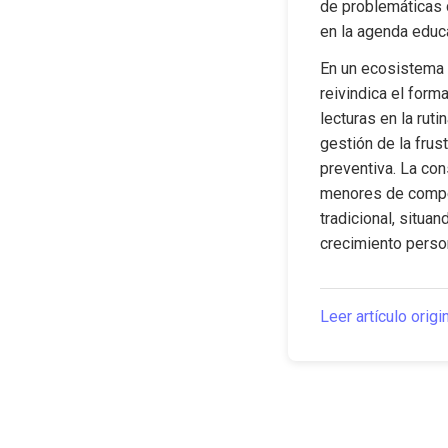
de problemáticas c
en la agenda educ
En un ecosistema 
reivindica el form
lecturas en la ruti
gestión de la frus
preventiva. La con
menores de compet
tradicional, situa
crecimiento person
Leer artículo origi