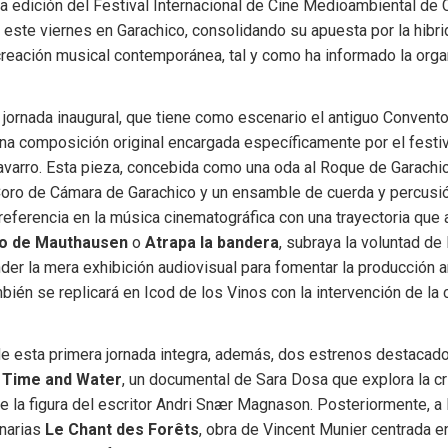
 edición del Festival Internacional de Cine Medioambiental de C
ste viernes en Garachico, consolidando su apuesta por la hibrid
creación musical contemporánea, tal y como ha informado la organ
la jornada inaugural, que tiene como escenario el antiguo Convento
na composición original encargada específicamente por el festiv
varro. Esta pieza, concebida como una oda al Roque de Garachico
Coro de Cámara de Garachico y un ensamble de cuerda y percusión
 referencia en la música cinematográfica con una trayectoria que a
fo de Mauthausen
 o 
Atrapa la bandera
, subraya la voluntad de 
er la mera exhibición audiovisual para fomentar la producción art
bién se replicará en Icod de los Vinos con la intervención de la c
e esta primera jornada integra, además, dos estrenos destacados
 
Time and Water
, un documental de Sara Dosa que explora la cri
de la figura del escritor Andri Snær Magnason. Posteriormente, a l
narias 
Le Chant des Forêts
, obra de Vincent Munier centrada en