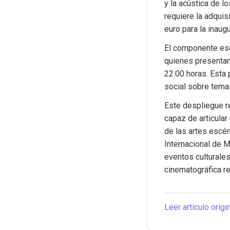
y la acústica de l
requiere la adquis
euro para la inaug
El componente escé
quienes presentan
22.00 horas. Esta 
social sobre temas
Este despliegue re
capaz de articular
de las artes escén
Internacional de M
eventos culturales 
cinematográfica re
Leer artículo origi