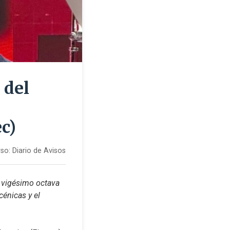
 del
c)
so:
Diario de Avisos
 vigésimo octava 
nicas y el 