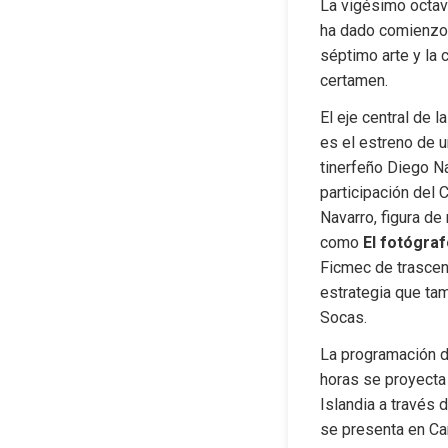
La vigésimo octava
ha dado comienzo e
séptimo arte y la 
certamen.
El eje central de 
es el estreno de u
tinerfeño Diego Na
participación del 
Navarro, figura de
como 
El fotógra
Ficmec de trascend
estrategia que tam
Socas.
La programación d
horas se proyecta
Islandia a través 
se presenta en Ca