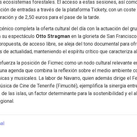
os ecosistemas forestales. El acceso a estas sesiones, así como a
ición de entradas a través de la plataforma Tickety, con un coste
uración y de 2,50 euros para el pase de la tarde.
nico completa la oferta cultural del día con la actuación del gr
 su espectáculo 
Otto Stragman
 en la glorieta de San Francisco 
propuesta, de acceso libre, se aleja del tono documental para ofre
 de actualidad, manteniendo el espíritu crítico que caracteriza al
fuerza la posición de Ficmec como un nodo cultural relevante en 
 una agenda que combina la reflexión sobre el medio ambiente co
icas y musicales. La labor de Navarro, quien además dirige el Fes
úsica de Cine de Tenerife (Fimucité), ejemplifica la sinergia entr
de las islas, un factor determinante para la sostenibilidad y el al
gional.
nal