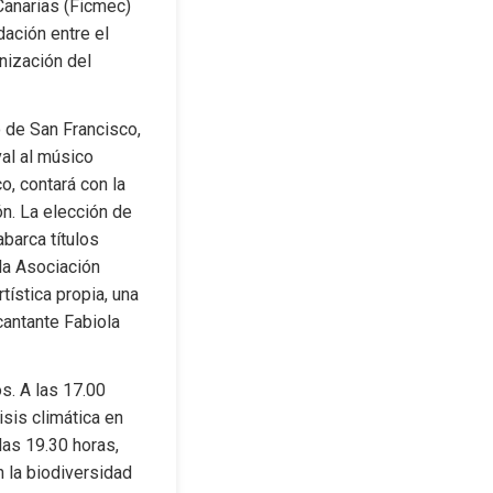
anarias (Ficmec) 
ación entre el 
ización del 
 de San Francisco, 
al al músico 
, contará con la 
. La elección de 
barca títulos 
la Asociación 
ística propia, una 
antante Fabiola 
. A las 17.00 
sis climática en 
as 19.30 horas, 
 la biodiversidad 