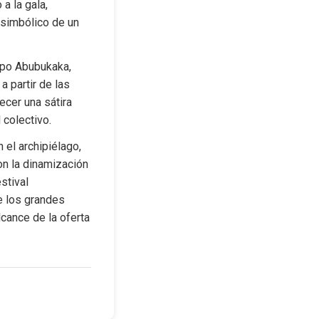
 la gala, 
 simbólico de un 
upo Abubukaka, 
a partir de las 
cer una sátira 
 colectivo.
el archipiélago, 
n la dinamización 
tival 
e los grandes 
cance de la oferta 